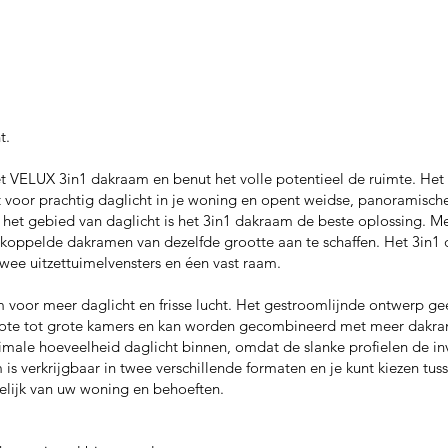
t.
et VELUX 3in1 dakraam en benut het volle potentieel de ruimte. Het
 voor prachtig daglicht in je woning en opent weidse, panoramisch
 het gebied van daglicht is het 3in1 dakraam de beste oplossing. Me
 gekoppelde dakramen van dezelfde grootte aan te schaffen. Het 3in
twee uitzettuimelvensters en éen vast raam.
 voor meer daglicht en frisse lucht. Het gestroomlijnde ontwerp g
grote tot grote kamers en kan worden gecombineerd met meer dakra
ale hoeveelheid daglicht binnen, omdat de slanke profielen de inv
is verkrijgbaar in twee verschillende formaten en je kunt kiezen t
lijk van uw woning en behoeften.